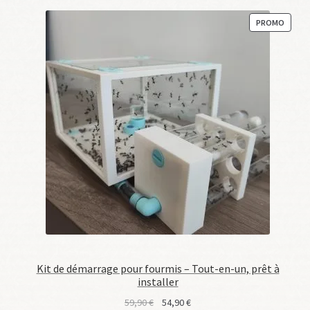
PRODU
PROMO
EN
PROM
Kit de démarrage pour fourmis – Tout-en-un, prêt à
installer
Le
Le
59,90
€
54,90
€