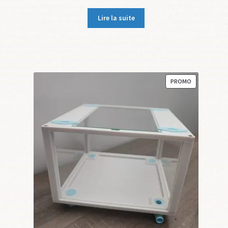
prix
prix
initial
actuel
Lire la suite
était :
est :
59,90 €.
54,90 €.
PRODUIT
PROMO
EN
PROMOTION