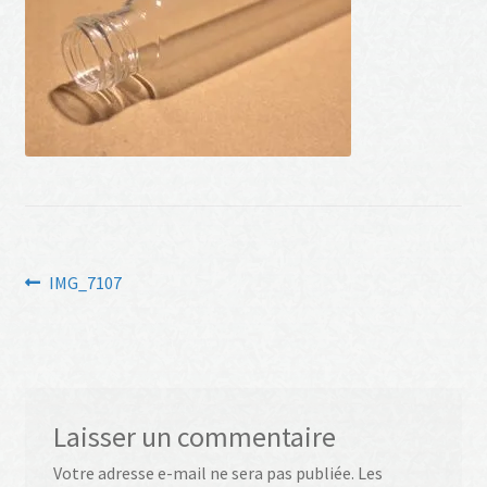
Navigation
Article
IMG_7107
précédent :
de
l’article
Laisser un commentaire
Votre adresse e-mail ne sera pas publiée.
Les