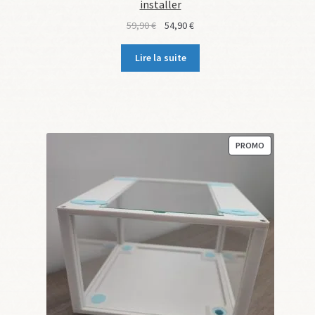
installer
Le
Le
59,90
€
54,90
€
prix
prix
initial
actuel
Lire la suite
était :
est :
59,90 €.
54,90 €.
PRODUIT
PROMO
EN
PROMOTION