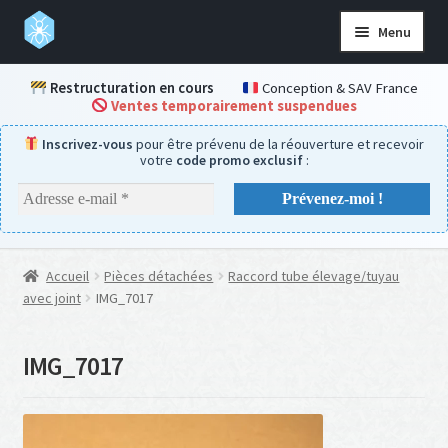
Aller
Aller
Menu
à
au
la
contenu
Accueil
Restructuration en cours
Conception & SAV France
navigation
Ventes temporairement suspendues
Boutique
Inscrivez-vous
pour être prévenu de la réouverture et recevoir
Kits complets
votre
code promo exclusif
:
Aire de chasse
Nids
Accessoires
Accueil
Pièces détachées
Raccord tube élevage/tuyau
Nourriture & hydratation
avec joint
IMG_7017
Pièces détachées
IMG_7017
Aide & SAV
Ouvrir
le
menu
Mon compte
enfant