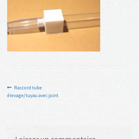
Navigation
Article
Raccord tube
précédent :
élevage/tuyau avec joint
de
l’article