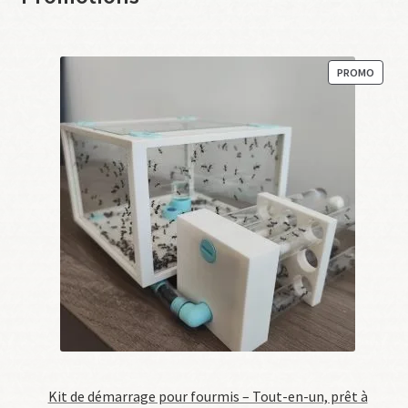
PRODU
PROMO
EN
PROM
Kit de démarrage pour fourmis – Tout-en-un, prêt à