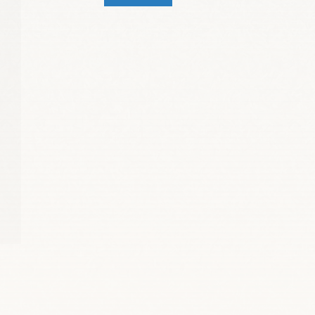
était :
est :
36,90 €.
32,90 €.