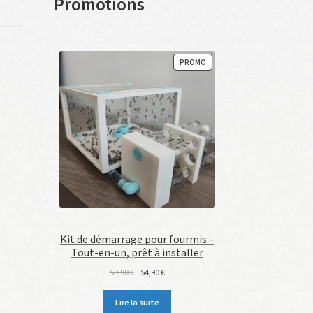
Promotions
PRODUIT
PROMO
EN
PROMOTION
Kit de démarrage pour fourmis –
Tout-en-un, prêt à installer
Le
Le
59,90
€
54,90
€
prix
prix
initial
actuel
Lire la suite
était :
est :