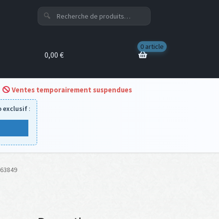
Recherche
Recherche
pour :
0 article
0,00
€
Ventes temporairement suspendues
 exclusif
:
63849