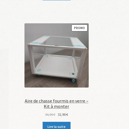
59,90 €.
54,90 €.
PRODUIT
PROMO
EN
PROMOTION
Aire de chasse fourmis en verre –
Kit à monter
Le
Le
36,90
€
32,90
€
prix
prix
initial
actuel
Lire la suite