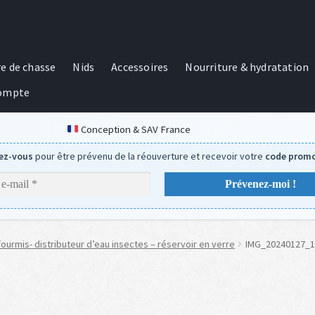
re de chasse
Nids
Accessoires
Nourriture & hydratation
ompte
Conception & SAV France
vez-vous
pour être prévenu de la réouverture et recevoir votre
code promo
ourmis- distributeur d’eau insectes – réservoir en verre
IMG_20240127_1