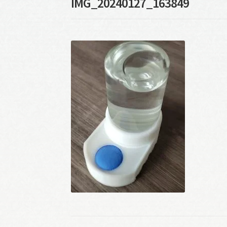
IMG_20240127_163849