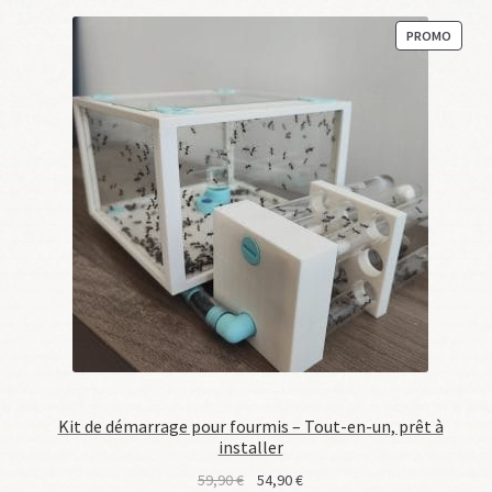
PRODU
PROMO
EN
PROM
Kit de démarrage pour fourmis – Tout-en-un, prêt à
installer
Le
Le
59,90
€
54,90
€