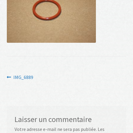
Navigation
Article
IMG_6889
précédent :
de
l’article
Laisser un commentaire
Votre adresse e-mail ne sera pas publiée.
Les