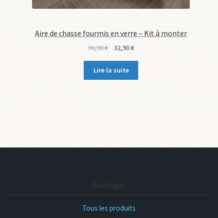
Aire de chasse fourmis en verre – Kit à monter
Le
Le
36,90
€
32,90
€
prix
prix
initial
actuel
Lire la suite
était :
est :
36,90 €.
32,90 €.
Boutique
Tous les produits