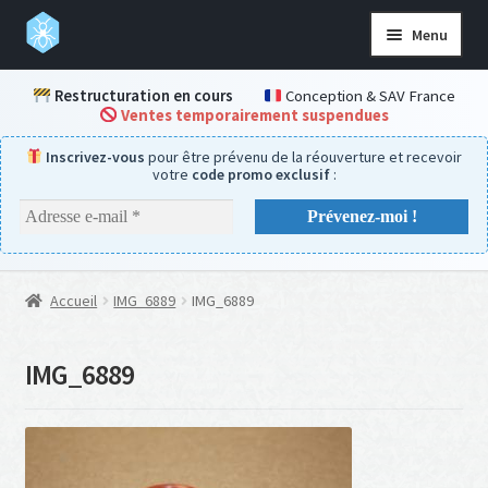
Aller
Aller
Menu
à
au
la
contenu
Accueil
Restructuration en cours
Conception & SAV France
navigation
Ventes temporairement suspendues
Boutique
Inscrivez-vous
pour être prévenu de la réouverture et recevoir
Kits complets
votre
code promo exclusif
:
Aire de chasse
Nids
Accessoires
Accueil
IMG_6889
IMG_6889
Nourriture & hydratation
Pièces détachées
IMG_6889
Aide & SAV
Ouvrir
le
menu
Mon compte
enfant