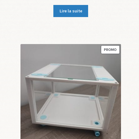
prix
prix
initial
actuel
Lire la suite
était :
est :
59,90 €.
54,90 €.
PRODUIT
PROMO
EN
PROMOTION