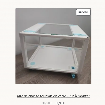
PRODUIT
PROMO
EN
PROMOTION
Aire de chasse fourmis en verre – Kit à monter
Le
Le
36,90
€
32,90
€