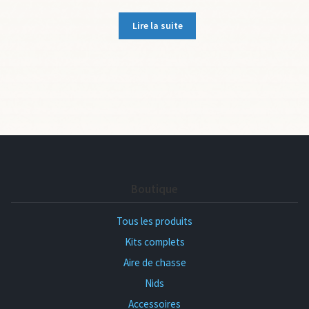
prix
prix
initial
actuel
Lire la suite
était :
est :
36,90 €.
32,90 €.
Boutique
Tous les produits
Kits complets
Aire de chasse
Nids
Accessoires