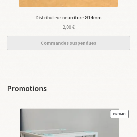
Distributeur nourriture Ø14mm
2,00
€
Commandes suspendues
Promotions
PRODU
PROMO
EN
PROM