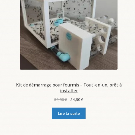
Kit de démarrage pour fourmis – Tout-en-un, prêt à
installer
Le
Le
59,90
€
54,90
€
prix
prix
initial
actuel
Lire la suite
était :
est :
59,90 €.
54,90 €.