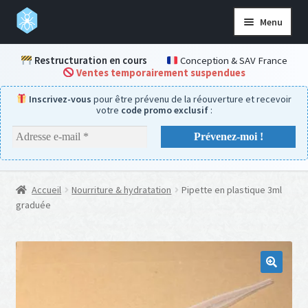
Aller
Aller
Menu
à
au
la
contenu
Accueil
Restructuration en cours
Conception & SAV France
navigation
Ventes temporairement suspendues
Boutique
Inscrivez-vous
pour être prévenu de la réouverture et recevoir
Kits complets
votre
code promo exclusif
:
Aire de chasse
Nids
Accessoires
Accueil
Nourriture & hydratation
Pipette en plastique 3ml
Nourriture & hydratation
graduée
Pièces détachées
Aide & SAV
Ouvrir
le
menu
Mon compte
enfant